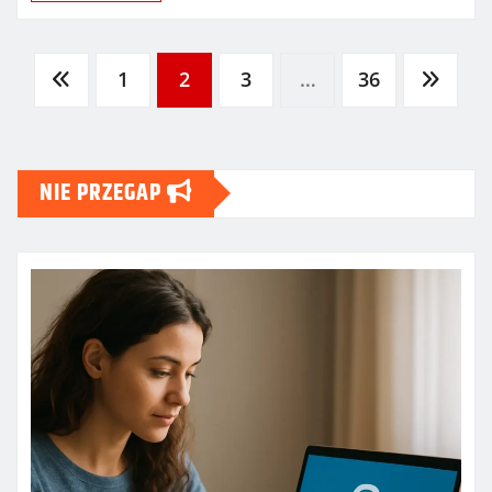
Stronicowanie
1
2
3
…
36
wpisów
NIE PRZEGAP