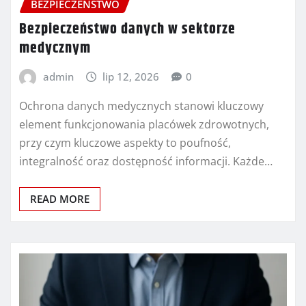
BEZPIECZEŃSTWO
Bezpieczeństwo danych w sektorze
medycznym
admin
lip 12, 2026
0
Ochrona danych medycznych stanowi kluczowy
element funkcjonowania placówek zdrowotnych,
przy czym kluczowe aspekty to poufność,
integralność oraz dostępność informacji. Każde…
READ MORE