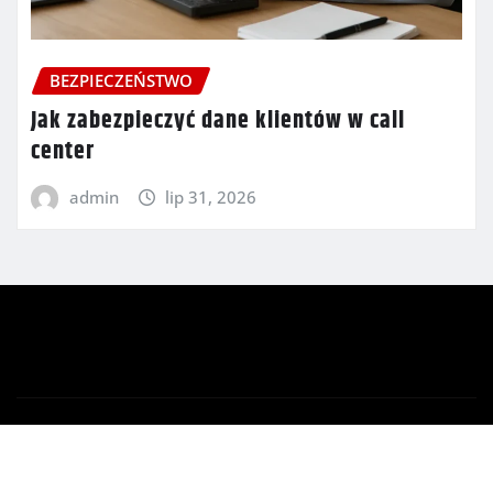
BEZPIECZEŃSTWO
Jak zabezpieczyć dane klientów w call
center
admin
lip 31, 2026
Copyright © 2026 | Powered by
WordPress
|
Newsio
by
ThemeArile