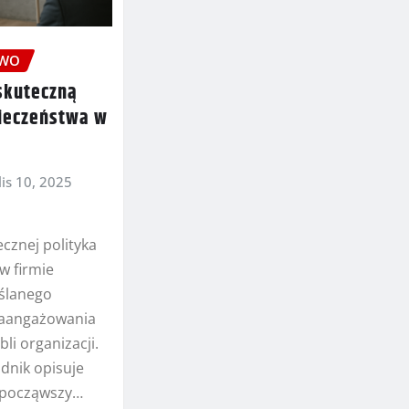
TWO
skuteczną
pieczeństwa w
lis 10, 2025
cznej polityka
w firmie
ślanego
zaangażowania
li organizacji.
dnik opisuje
 począwszy…