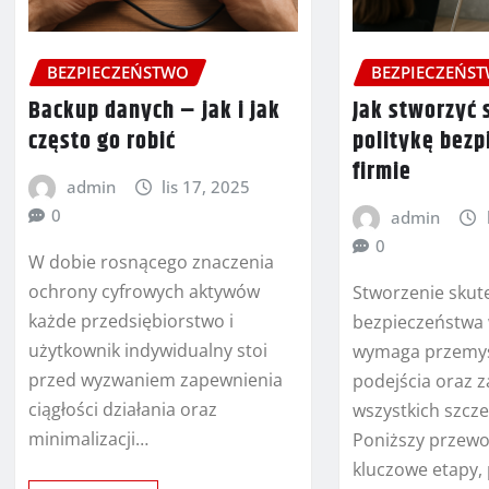
BEZPIECZEŃSTWO
BEZPIECZEŃS
Backup danych – jak i jak
Jak stworzyć 
często go robić
politykę bez
firmie
admin
lis 17, 2025
0
admin
0
W dobie rosnącego znaczenia
ochrony cyfrowych aktywów
Stworzenie skute
każde przedsiębiorstwo i
bezpieczeństwa 
użytkownik indywidualny stoi
wymaga przemy
przed wyzwaniem zapewnienia
podejścia oraz 
ciągłości działania oraz
wszystkich szczeb
minimalizacji…
Poniższy przewo
kluczowe etapy,