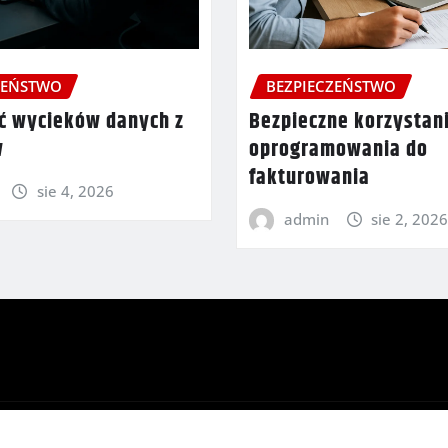
ZEŃSTWO
BEZPIECZEŃSTWO
ać wycieków danych z
Bezpieczne korzystani
w
oprogramowania do
fakturowania
sie 4, 2026
admin
sie 2, 202
hemeArile