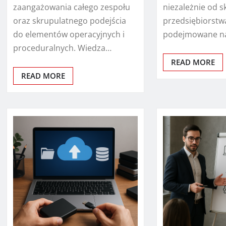
zaangażowania całego zespołu
niezależnie od sk
oraz skrupulatnego podejścia
przedsiębiorstw
do elementów operacyjnych i
podejmowane na
proceduralnych. Wiedza…
READ MORE
READ MORE