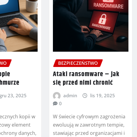
TWO
BEZPIECZEŃSTWO
opie
Ataki ransomware – jak
chmurze
się przed nimi chronić
gru 23, 2025
admin
lis 19, 2025
0
ecznych kopii w
W świecie cyfrowym zagrożenia
czowy element
ewoluują w zawrotnym tempie,
 ochrony danych,
stawiając przed organizacjami i