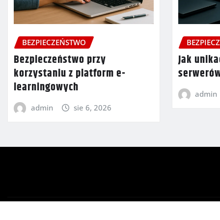
BEZPIECZEŃSTWO
BEZPIEC
Bezpieczeństwo przy
Jak unik
korzystaniu z platform e-
serweró
learningowych
admin
admin
sie 6, 2026
Copyright © 2026 | Powered by
WordPress
|
Newsio
by
T