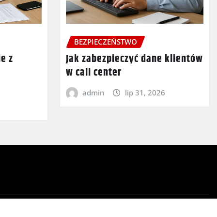
BEZPIECZEŃSTWO
e z
Jak zabezpieczyć dane klientów
w call center
admin
lip 31, 2026
6