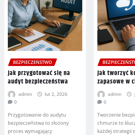
BEZPIECZEŃSTWO
BEZPIECZEŃS
Jak przygotować się na
Jak tworzyć k
audyt bezpieczeństwa
zapasowe w 
admin
lut 2, 2026
admin
0
0
Przygotowanie do audytu
Tworzenie bezpi
bezpieczeństwa to złożony
chmurze to klu
proces wymagający
każdej strategii