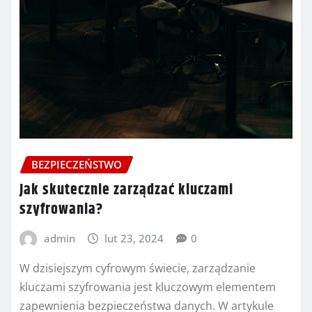
BEZPIECZEŃSTWO
Jak skutecznie zarządzać kluczami
szyfrowania?
admin
lut 23, 2024
0
W dzisiejszym cyfrowym świecie, zarządzanie
kluczami szyfrowania jest kluczowym elementem
zapewnienia bezpieczeństwa danych. W artykule