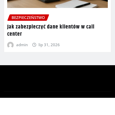
BEZPIECZEŃSTWO
Jak zabezpieczyć dane klientów w call
center
admin
lip 31, 2026
Copyright © 2026 | Powered by
WordPress
|
Newsio
by
ThemeArile