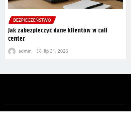
BEZPIECZEŃSTWO
Jak zabezpieczyć dane klientów w call
center
admin
lip 31, 2026
Copyright © 2026 | Powered by
WordPress
|
Newsio
by
ThemeArile