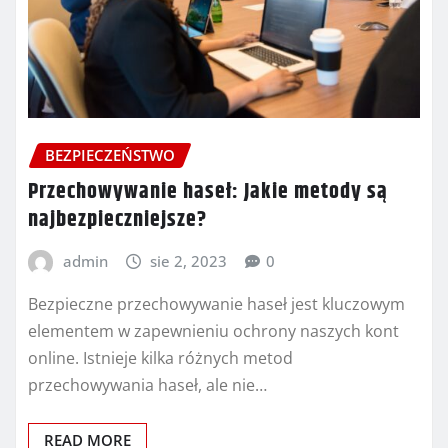
BEZPIECZEŃSTWO
Przechowywanie haseł: Jakie metody są
najbezpieczniejsze?
admin
sie 2, 2023
0
Bezpieczne przechowywanie haseł jest kluczowym
elementem w zapewnieniu ochrony naszych kont
online. Istnieje kilka różnych metod
przechowywania haseł, ale nie…
READ MORE