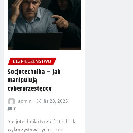
BEZPIECZEŃSTWO
Socjotechnika – jak
manipulują
cyberprzestępcy
admin
lis 20, 2025
0
Socjotechnika to zbiór technik
wykorzystywanych przez