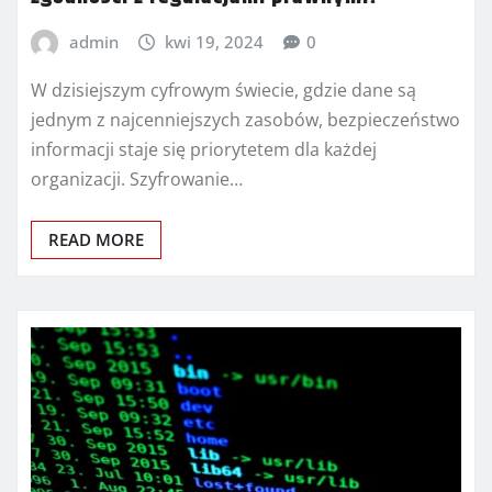
admin
kwi 19, 2024
0
W dzisiejszym cyfrowym świecie, gdzie dane są
jednym z najcenniejszych zasobów, bezpieczeństwo
informacji staje się priorytetem dla każdej
organizacji. Szyfrowanie…
READ MORE