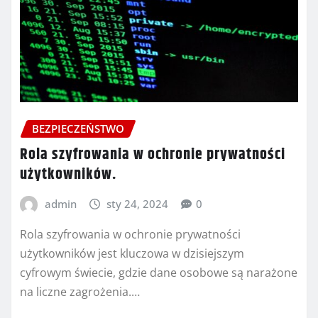
BEZPIECZEŃSTWO
Rola szyfrowania w ochronie prywatności
użytkowników.
admin
sty 24, 2024
0
Rola szyfrowania w ochronie prywatności
użytkowników jest kluczowa w dzisiejszym
cyfrowym świecie, gdzie dane osobowe są narażone
na liczne zagrożenia.…