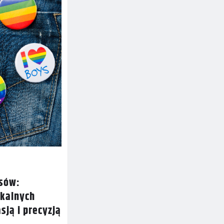
nsów:
ikalnych
sją i precyzją