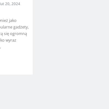
lut 20, 2024
nież jako
pularne gadżety,
szą się ogromną
ako wyraz
,
…