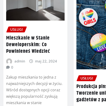
USŁUGI
Mieszkanie w Stanie
Deweloperskim: Co
Powinieneś Wiedzieć
admin
maj 22, 2024
0
Zakup mieszkania to jedna z
USŁUGI
najważniejszych decyzji w życiu.
Produkcja pi
Wśród dostępnych opcji coraz
Tworzenie un
większą popularność zyskują
gadżetów z pa
mieszkania w stanie