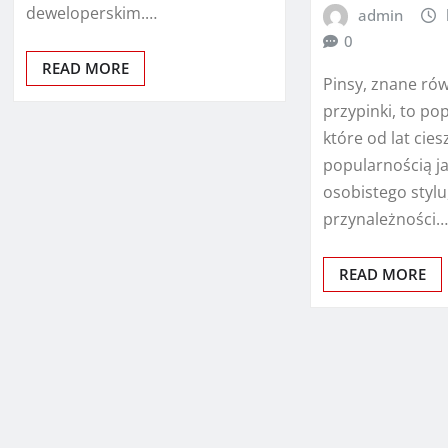
deweloperskim.…
admin
0
READ MORE
Pinsy, znane rów
przypinki, to po
które od lat cie
popularnością j
osobistego stylu
przynależności
READ MORE