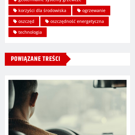
korzyści dla środowiska
ogrzewanie
oszczęd
oszczędność energetyczna
technologia
POWIĄZANE TREŚCI