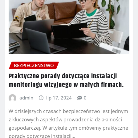
BEZPIECZEŃSTWO
Praktyczne porady dotyczące instalacji
monitoringu wizyjnego w małych firmach.
admin
lip 17, 2024
0
W dzisiejszych czasach bezpieczeństwo jest jednym
z kluczowych aspektów prowadzenia działalności
gospodarczej. W artykule tym omówimy praktyczne
porady dotyczące instalacji…