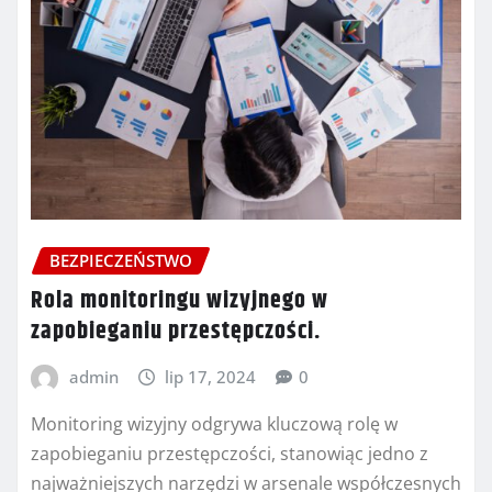
BEZPIECZEŃSTWO
Rola monitoringu wizyjnego w
zapobieganiu przestępczości.
admin
lip 17, 2024
0
Monitoring wizyjny odgrywa kluczową rolę w
zapobieganiu przestępczości, stanowiąc jedno z
najważniejszych narzędzi w arsenale współczesnych