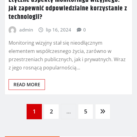
Jak zapewnić odpowiedzialne korzystanie z
technologii?
admin
lip 16, 2024
0
Monitoring wizyjny stał się nieodłącznym
elementem współczesnego życia, zarówno w
przestrzeniach publicznych, jak i prywatnych. Wraz
z jego rosnącą popularnością…
READ MORE
Stronicowanie
1
2
…
5
wpisów