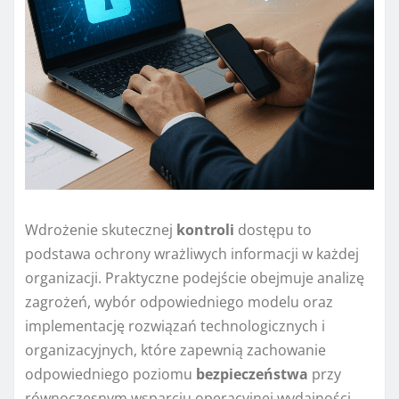
Wdrożenie skutecznej
kontroli
dostępu to
podstawa ochrony wrażliwych informacji w każdej
organizacji. Praktyczne podejście obejmuje analizę
zagrożeń, wybór odpowiedniego modelu oraz
implementację rozwiązań technologicznych i
organizacyjnych, które zapewnią zachowanie
odpowiedniego poziomu
bezpieczeństwa
przy
równoczesnym wsparciu operacyjnej wydajności.