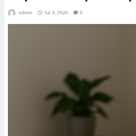
admin
lut 9, 2026
0