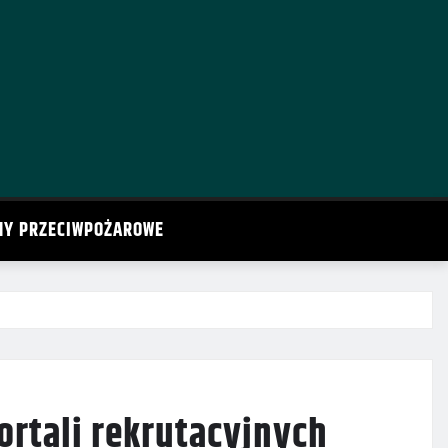
MY PRZECIWPOŻAROWE
ortali rekrutacyjnych