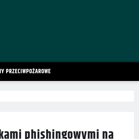
MY PRZECIWPOŻAROWE
takami phishingowymi na