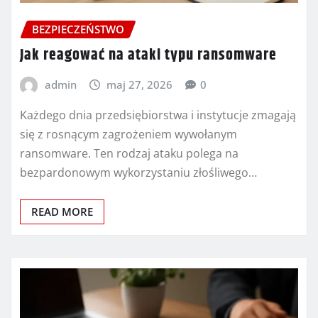
BEZPIECZEŃSTWO
Jak reagować na ataki typu ransomware
admin
maj 27, 2026
0
Każdego dnia przedsiębiorstwa i instytucje zmagają
się z rosnącym zagrożeniem wywołanym
ransomware. Ten rodzaj ataku polega na
bezpardonowym wykorzystaniu złośliwego…
READ MORE