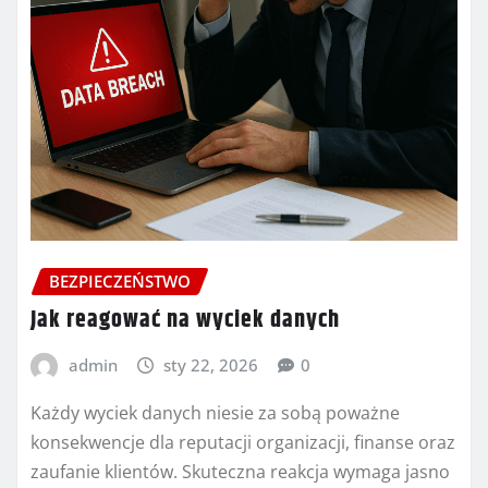
BEZPIECZEŃSTWO
Jak reagować na wyciek danych
admin
sty 22, 2026
0
Każdy wyciek danych niesie za sobą poważne
konsekwencje dla reputacji organizacji, finanse oraz
zaufanie klientów. Skuteczna reakcja wymaga jasno