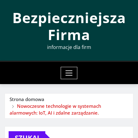
Przeskocz
Bezpieczniejsza
do
treści
Firma
informacje dla firm
Strona domowa
Nowoczesne technologie w systemach
alarmowych: IoT, AI i zdalne zarządzanie.
SZUKAJ