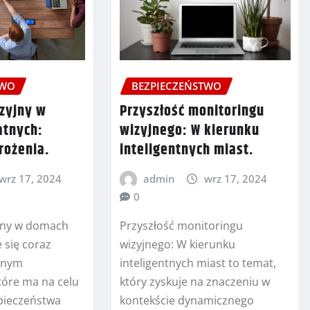
BEZPIECZEŃSTWO
TWO
Przyszłość monitoringu
izyjny w
wizyjnego: W kierunku
tnych:
inteligentnych miast.
grożenia.
admin
wrz 17, 2024
wrz 17, 2024
0
Przyszłość monitoringu
jny w domach
wizyjnego: W kierunku
 się coraz
inteligentnych miast to temat,
arnym
który zyskuje na znaczeniu w
tóre ma na celu
kontekście dynamicznego
pieczeństwa