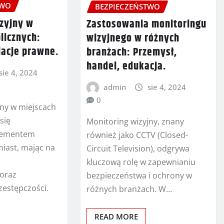
TWO
BEZPIECZEŃSTWO
izyjny w
Zastosowania monitoringu
licznych:
wizyjnego w różnych
lacje prawne.
branżach: Przemysł,
handel, edukacja.
sie 4, 2024
admin
sie 4, 2024
0
jny w miejscach
się
Monitoring wizyjny, znany
lementem
również jako CCTV (Closed-
iast, mając na
Circuit Television), odgrywa
kluczową rolę w zapewnianiu
 oraz
bezpieczeństwa i ochrony w
zestępczości.
różnych branżach. W…
READ MORE