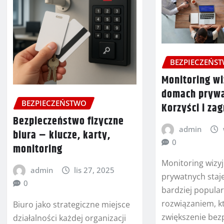
BEZPIECZEŃS
Monitoring w
domach prywa
BEZPIECZEŃSTWO
Korzyści i za
Bezpieczeństwo fizyczne
admin
biura – klucze, karty,
0
monitoring
Monitoring wizy
admin
lis 27, 2025
prywatnych staje
0
bardziej popul
rozwiązaniem, k
Biuro jako strategiczne miejsce
zwiększenie bez
działalności każdej organizacji