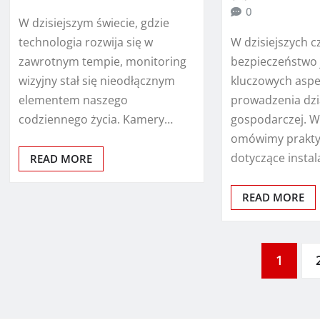
0
W dzisiejszym świecie, gdzie
W dzisiejszych 
technologia rozwija się w
bezpieczeństwo 
zawrotnym tempie, monitoring
kluczowych asp
wizyjny stał się nieodłącznym
prowadzenia dzi
elementem naszego
gospodarczej. W
codziennego życia. Kamery…
omówimy prakty
dotyczące instal
READ MORE
READ MORE
Stronicowanie
1
wpisów