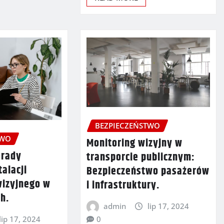
BEZPIECZEŃSTWO
TWO
Monitoring wizyjny w
orady
transporcie publicznym:
talacji
Bezpieczeństwo pasażerów
wizyjnego w
i infrastruktury.
h.
admin
lip 17, 2024
0
lip 17, 2024