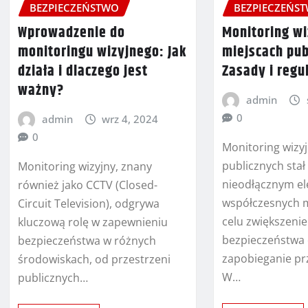
BEZPIECZEŃSTWO
BEZPIECZEŃS
Wprowadzenie do
Monitoring w
monitoringu wizyjnego: Jak
miejscach pub
działa i dlaczego jest
Zasady i regu
ważny?
admin
0
admin
wrz 4, 2024
0
Monitoring wizy
publicznych stał 
Monitoring wizyjny, znany
nieodłącznym e
również jako CCTV (Closed-
współczesnych m
Circuit Television), odgrywa
celu zwiększenie
kluczową rolę w zapewnieniu
bezpieczeństwa
bezpieczeństwa w różnych
zapobieganie pr
środowiskach, od przestrzeni
W…
publicznych…