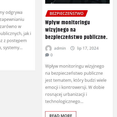
jny odgrywa
BEZPIECZEŃSTWO
 zapewnianiu
Wpływ monitoringu
 zarówno w
wizyjnego na
ublicznych, jak i
bezpieczeństwo publiczne.
az z postępem
m, systemy…
admin
lip 17, 2024
0
Wpływ monitoringu wizyjnego
na bezpieczeństwo publiczne
jest tematem, który budzi wiele
emocji i kontrowersji. W dobie
rosnącej urbanizacji i
technologicznego…
READ MORE