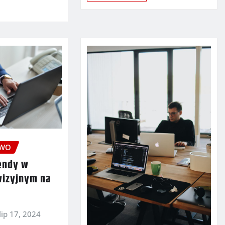
TWO
endy w
wizyjnym na
lip 17, 2024