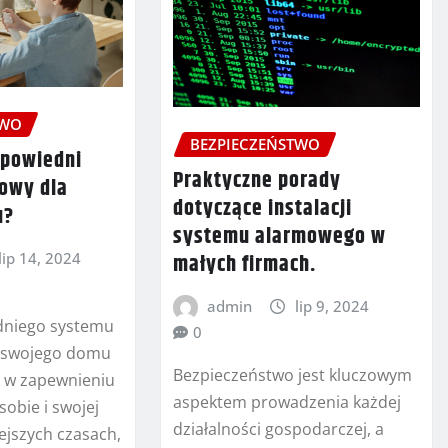
TWO
BEZPIECZEŃSTWO
dpowiedni
Praktyczne porady
owy dla
dotyczące instalacji
u?
systemu alarmowego w
lip 14, 2024
małych firmach.
admin
lip 9, 2024
niego systemu
0
 swojego domu
Bezpieczeństwo jest kluczowym
k w zapewnieniu
aspektem prowadzenia każdej
obie i swojej
działalności gospodarczej, a
iejszych czasach,