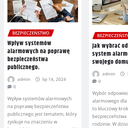
BEZPIECZEŃSTWO
BEZPIECZEŃS
Wpływ systemów
Jak wybrać o
alarmowych na poprawę
system alarm
bezpieczeństwa
swojego dom
publicznego.
admin
admin
lip 14, 2024
0
0
Wybór odpowied
Wpływ systemów alarmowych
alarmowego dla
na poprawę bezpieczeństwa
to kluczowy kro
publicznego jest tematem, który
bezpieczeństwa s
zyskuje na znaczeniu w
rodzinie. W dzis