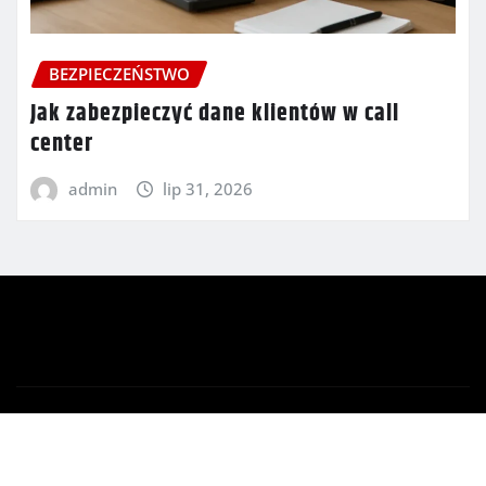
BEZPIECZEŃSTWO
Jak zabezpieczyć dane klientów w call
center
admin
lip 31, 2026
Copyright © 2026 | Powered by
WordPress
|
Newsio
by
ThemeArile