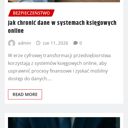
BEZPIECZEŃSTWO
Jak chronić dane w systemach księgowych
online
admin
cze 11, 2026
0
W erze cyfrowej transformacji przedsiębiorstwa
korzystają z systemów księgowych online, aby
usprawnić procesy finansowe i zyskać mobilny
dostęp do danych.…
READ MORE