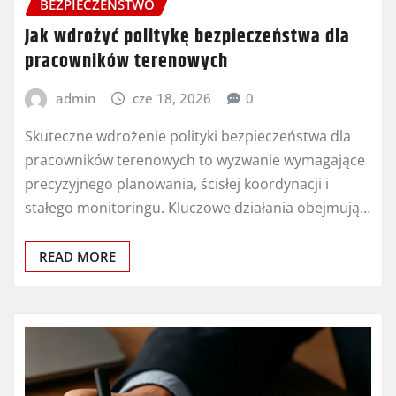
BEZPIECZEŃSTWO
Jak wdrożyć politykę bezpieczeństwa dla
pracowników terenowych
admin
cze 18, 2026
0
Skuteczne wdrożenie polityki bezpieczeństwa dla
pracowników terenowych to wyzwanie wymagające
precyzyjnego planowania, ścisłej koordynacji i
stałego monitoringu. Kluczowe działania obejmują…
READ MORE