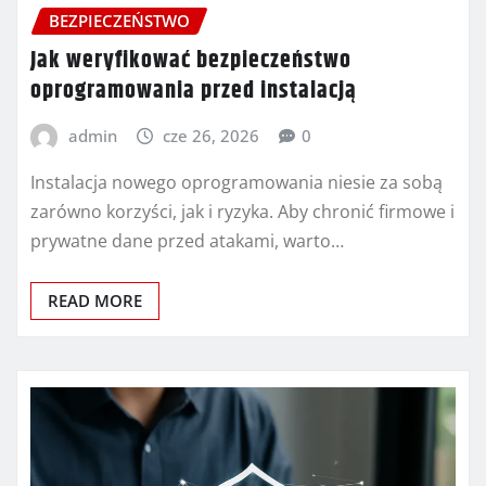
BEZPIECZEŃSTWO
Jak weryfikować bezpieczeństwo
oprogramowania przed instalacją
admin
cze 26, 2026
0
Instalacja nowego oprogramowania niesie za sobą
zarówno korzyści, jak i ryzyka. Aby chronić firmowe i
prywatne dane przed atakami, warto…
READ MORE