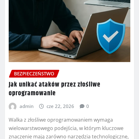
BEZPIECZEŃSTWO
Jak unikać ataków przez złośliwe
oprogramowanie
admin
cze 22, 2026
0
Walka z złośliwe oprogramowaniem wymaga
wielowarstwowego podejścia, w którym kluczowe
znaczenie mają zarówno narzędzia technologiczne,