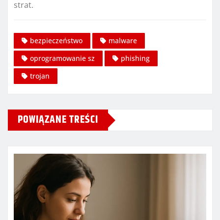
strat.
bezpieczeństwo
malware
oprogramowanie sz
phishing
trojan
POWIĄZANE TREŚCI