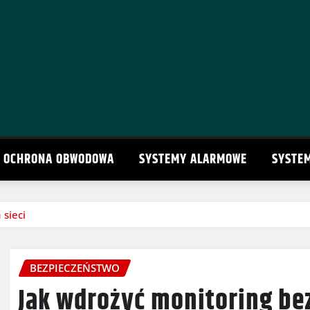
OCHRONA OBWODOWA
SYSTEMY ALARMOWE
SYSTE
sieci
BEZPIECZEŃSTWO
Jak wdrożyć monitoring be