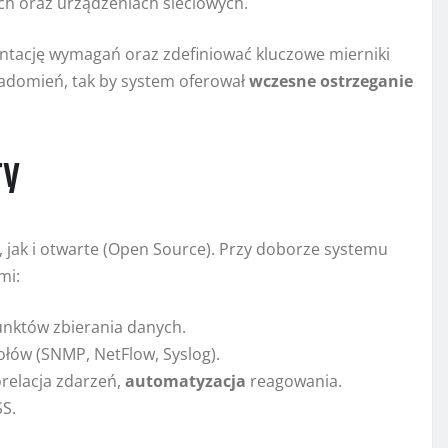
ch oraz urządzeniach sieciowych.
ację wymagań oraz zdefiniować kluczowe mierniki
iadomień, tak by system oferował
wczesne ostrzeganie
ry
jak i otwarte (Open Source). Przy doborze systemu
mi:
unktów zbierania danych.
ołów (SNMP, NetFlow, Syslog).
relacja zdarzeń,
automatyzacja
reagowania.
SS.