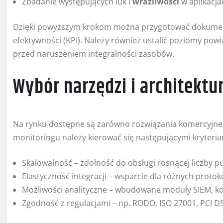
Zbadanie występujących luk i
wrażliwości
w aplikacja
Dzięki powyższym krokom można przygotować dokument
efektywności (KPI). Należy również ustalić poziomy pow
przed naruszeniem integralności zasobów.
Wybór narzędzi i architektu
Na rynku dostępne są zarówno rozwiązania komercyjne, 
monitoringu należy kierować się następującymi kryteria
Skalowalność – zdolność do obsługi rosnącej liczby p
Elastyczność integracji – wsparcie dla różnych protok
Możliwości analityczne – wbudowane moduły SIEM, ko
Zgodność z regulacjami – np. RODO, ISO 27001, PCI D