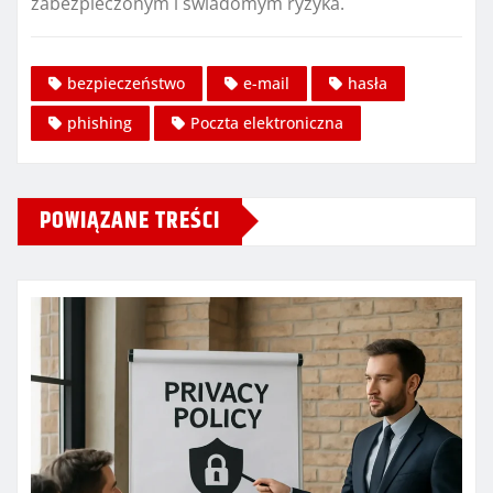
zabezpieczonym i świadomym ryzyka.
bezpieczeństwo
e-mail
hasła
phishing
Poczta elektroniczna
POWIĄZANE TREŚCI