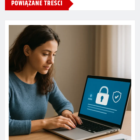
POWIĄZANE TREŚCI