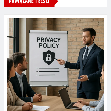
POWIĄZANE TREŚCI