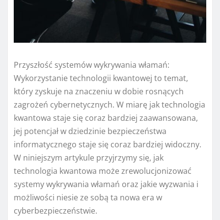
Przyszłość systemów wykrywania włamań:
Wykorzystanie technologii kwantowej to temat,
który zyskuje na znaczeniu w dobie rosnących
zagrożeń cybernetycznych. W miarę jak technologia
kwantowa staje się coraz bardziej zaawansowana,
jej potencjał w dziedzinie bezpieczeństwa
informatycznego staje się coraz bardziej widoczny.
W niniejszym artykule przyjrzymy się, jak
technologia kwantowa może zrewolucjonizować
systemy wykrywania włamań oraz jakie wyzwania i
możliwości niesie ze sobą ta nowa era w
cyberbezpieczeństwie.