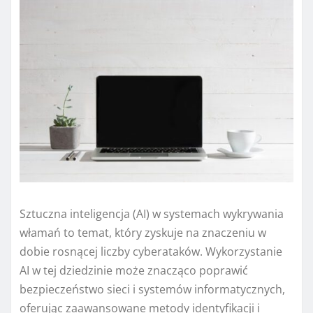
Sztuczna inteligencja (AI) w systemach wykrywania
włamań to temat, który zyskuje na znaczeniu w
dobie rosnącej liczby cyberataków. Wykorzystanie
AI w tej dziedzinie może znacząco poprawić
bezpieczeństwo sieci i systemów informatycznych,
oferując zaawansowane metody identyfikacji i