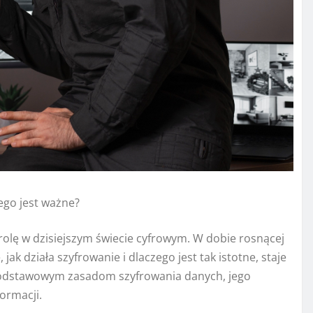
ego jest ważne?
rolę w dzisiejszym świecie cyfrowym. W dobie rosnącej
ak działa szyfrowanie i dlaczego jest tak istotne, staje
 podstawowym zasadom szyfrowania danych, jego
ormacji.