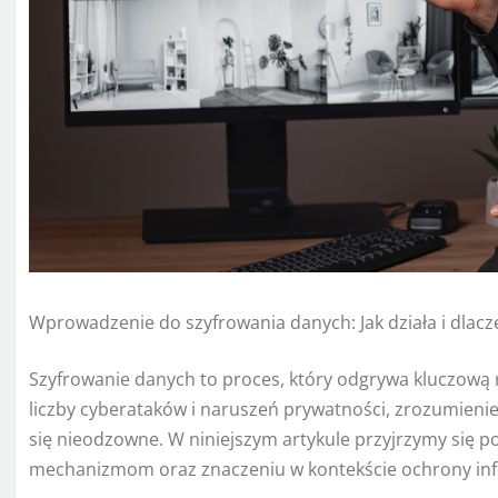
Wprowadzenie do szyfrowania danych: Jak działa i dlacz
Szyfrowanie danych to proces, który odgrywa kluczową 
liczby cyberataków i naruszeń prywatności, zrozumienie, j
się nieodzowne. W niniejszym artykule przyjrzymy się
mechanizmom oraz znaczeniu w kontekście ochrony inf