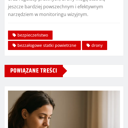
jeszcze bardziej powszechnym i efektywnym
narzędziem w monitoringu wizyjnym.
bezpieczeństwo
bezzałogowe statki powietrzne
drony
POWIĄZANE TREŚCI