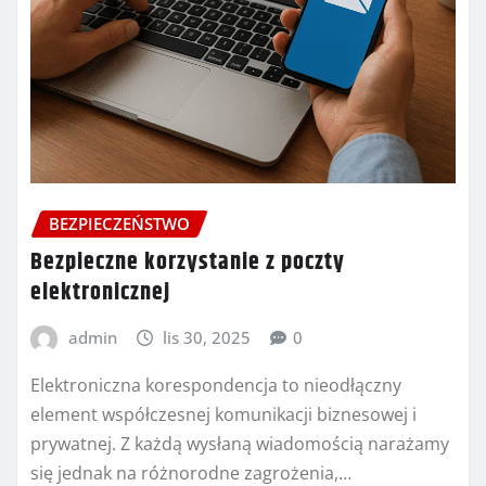
BEZPIECZEŃSTWO
Bezpieczne korzystanie z poczty
elektronicznej
admin
lis 30, 2025
0
Elektroniczna korespondencja to nieodłączny
element współczesnej komunikacji biznesowej i
prywatnej. Z każdą wysłaną wiadomością narażamy
się jednak na różnorodne zagrożenia,…