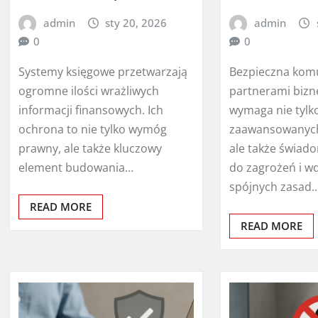
admin
sty 20, 2026
admin
0
0
Systemy księgowe przetwarzają
Bezpieczna komu
ogromne ilości wrażliwych
partnerami biz
informacji finansowych. Ich
wymaga nie tylk
ochrona to nie tylko wymóg
zaawansowanych 
prawny, ale także kluczowy
ale także świad
element budowania…
do zagrożeń i w
spójnych zasad.
READ MORE
READ MORE