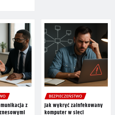
TWO
BEZPIECZEŃSTWO
omunikacja z
Jak wykryć zainfekowany
iznesowymi
komputer w sieci