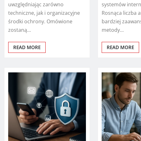
uwzględniając zarówno
systemów inter
techniczne, jak i organizacyjne
Rosnąca liczba 
środki ochrony. Omówione
bardziej zaawa
zostaną…
metody…
READ MORE
READ MORE