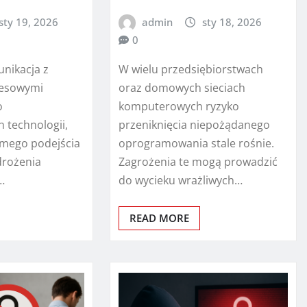
sty 19, 2026
admin
sty 18, 2026
0
nikacja z
W wielu przedsiębiorstwach
nesowymi
oraz domowych sieciach
o
komputerowych ryzyko
technologii,
przeniknięcia niepożądanego
omego podejścia
oprogramowania stale rośnie.
drożenia
Zagrożenia te mogą prowadzić
…
do wycieku wrażliwych…
READ MORE