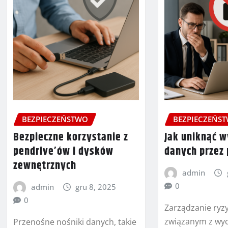
BEZPIECZEŃSTWO
BEZPIECZEŃS
Bezpieczne korzystanie z
Jak uniknąć w
pendrive’ów i dysków
danych przez
zewnętrznych
admin
0
admin
gru 8, 2025
0
Zarządzanie ryz
związanym z wy
Przenośne nośniki danych, takie