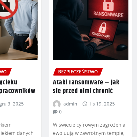
TWO
BEZPIECZEŃSTWO
ycieku
Ataki ransomware – jak
 pracowników
się przed nimi chronić
gru 3, 2025
admin
lis 19, 2025
0
ykiem
W świecie cyfrowym zagrożenia
ciekiem danych
ewoluują w zawrotnym tempie,