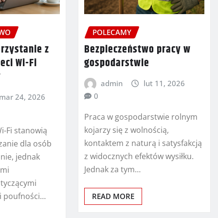
TWO
POLECAMY
rzystanie z
Bezpieczeństwo pracy w
eci Wi-Fi
gospodarstwie
y
admin
lut 11, 2026
0
mar 24, 2026
Praca w gospodarstwie rolnym
kojarzy się z wolnością,
Wi-Fi stanowią
kontaktem z naturą i satysfakcją
anie dla osób
z widocznych efektów wysiłku.
nie, jednak
Jednak za tym…
ymi
otyczącymi
i poufności…
READ MORE