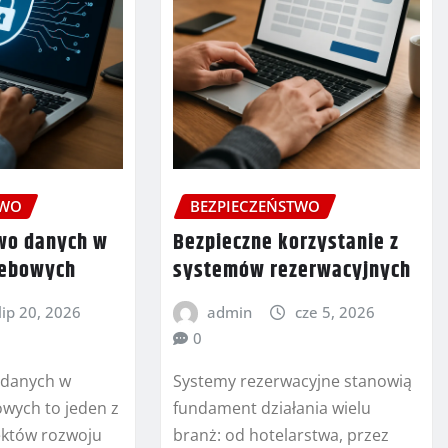
TWO
BEZPIECZEŃSTWO
wo danych w
Bezpieczne korzystanie z
webowych
systemów rezerwacyjnych
lip 20, 2026
admin
cze 5, 2026
0
 danych w
Systemy rezerwacyjne stanowią
owych to jeden z
fundament działania wielu
ektów rozwoju
branż: od hotelarstwa, przez