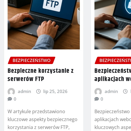
BEZPIECZEŃSTWO
BEZPIECZEŃS
Bezpieczne korzystanie z
Bezpieczeńst
serwerów FTP
aplikacjach 
admin
lip 25, 2026
admin
0
0
W artykule przedstawiono
Bezpieczeństwo
kluczowe aspekty bezpiecznego
aplikacjach web
korzystania z serwerów FTP,
kluczowych asp