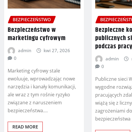
BEZPIECZEŃSTWO
BEZPIECZEŃS
Bezpieczeństwo w
Bezpieczne ko
marketingu cyfrowym
publicznych si
podczas prac
admin
kwi 27, 2026
0
admin
0
Marketing cyfrowy stale
ewoluuje, wprowadzając nowe
Publiczne sieci 
narzędzia i kanały komunikacji,
wygodne rozwiąz
ale wraz z tym rośnie ryzyko
pracujących zdal
związane z naruszeniem
wiążą się z liczn
bezpieczeństwa.…
zagrożeniami d
bezpieczeństwa 
READ MORE