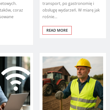
netowych.
transport, po gastronomię i
ataków, coraz
obsługę wydarzeń. W miarę jak
nsowane
rośnie…
READ MORE