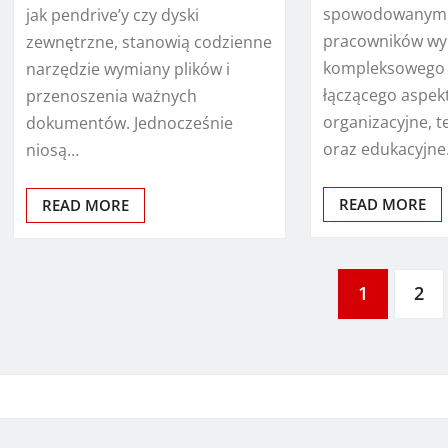
spowodowanym 
jak pendrive’y czy dyski
pracowników w
zewnętrzne, stanowią codzienne
kompleksowego 
narzędzie wymiany plików i
łączącego aspek
przenoszenia ważnych
organizacyjne, 
dokumentów. Jednocześnie
oraz edukacyjne
niosą…
READ MORE
READ MORE
Stronicowanie
1
2
wpisów