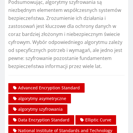
Podsumowując, algorytmy szyfrowania są
niezbędnym elementem współczesnych systemów
bezpieczeństwa. Zrozumienie ich działania i
zastosowań jest kluczowe dla ochrony danych w
coraz bardziej złożonym i niebezpiecznym świecie
cyfrowym. Wybór odpowiedniego algorytmu zależy
od specyficznych potrzeb i wymagań, ale jedno jest
pewne: szyfrowanie pozostanie fundamentem
bezpieczeństwa informacji przez wiele lat.
Advanced Encryption Standard
algorytmy asymetryczne
algorytmy szyfrowania
Data Encryption Standard
Elliptic Curve
National Institute of Standards and Technology