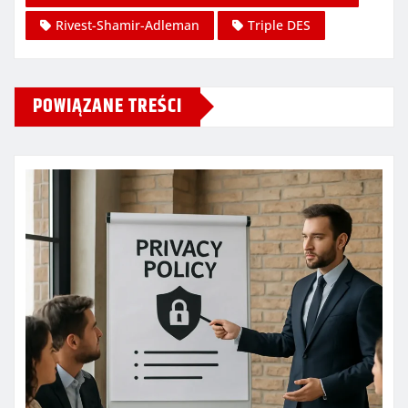
Rivest-Shamir-Adleman
Triple DES
POWIĄZANE TREŚCI