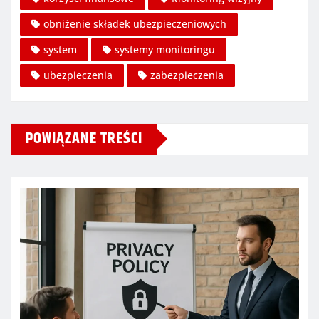
obniżenie składek ubezpieczeniowych
system
systemy monitoringu
ubezpieczenia
zabezpieczenia
POWIĄZANE TREŚCI